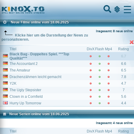
Home
Menu
Neue Filme online vom 18.06.2025
Insgesamt: 8 neue online
Klicke hier um die Darstellung der News zu
personalisieren.
Titel
DivX
Flash
Mp4
Rating
Black Bag - Doppeltes Spiel. ***Top
6.7
Qualität***
The Accountant 2
6.6
The Amateur
6.5
Drachenzähmen leicht gemacht
7.8
Y2K
4.7
The Ugly Stepsister
7
Clown in a Cornfield
5.6
Hurry Up Tomorrow
4.4
Neue Serien online vom 18.06.2025
Insgesamt: 4 neue online
Titel
DivX
Flash
Mp4
Rating