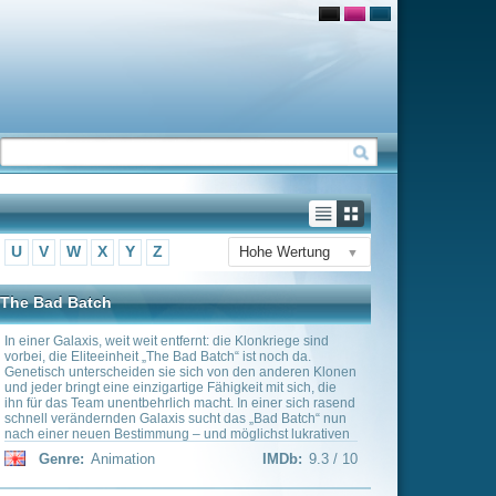
Hohe Wertung
▼
nt: die Klonkriege sind
 Batch“ ist noch da.
ch von den anderen Klonen
e Fähigkeit mit sich, die
acht. In einer sich rasend
ucht das „Bad Batch“ nun
und möglichst lukrativen
IMDb:
9.3 / 10
arker und Matt Stone
eben in der Kleinstadt
Sicht von vier