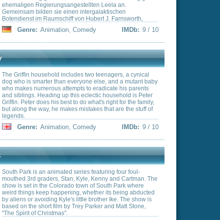
featuring four foul-
e, Kenny and Cartman. The
n of South Park where
hether its being abducted
e brother Ike. The show is
Parker and Matt Stone,
edy
IMDb:
9 / 10
ßig den Kampf gegen
erdings wird er mehr von
Spion-Vermögen in
t. Deswegen trägt er unter
International Secreta
h den Spitznamen "Gräfin".
h noch von einem
rten die größten
n
IMDb:
9 / 10
icht im Kampf gegen das
n am Arbeitsplatz, wo
nd direkte Vorgesetzte
ßerdem führt er eine
 Ex-Freundin Agentin Lana
asein der X-Men: Auch wenn
te verfügen, mit denen sie
en schützen wollen, werden
tet und geächtet. Wie nur
so viel Macht verfügen,