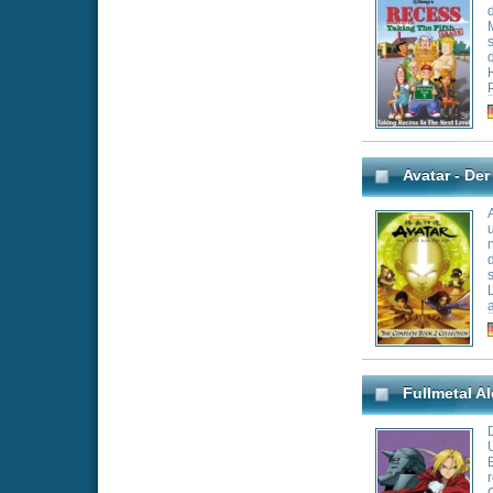
Die Simpsons
Homer ist der Ma
ihn sich vorstellt
er sie. Am liebste
Stammkneipe, in 
geliebtes Duff-Bie
Fernseher und is
arbeite – naja, eh
Atomkraftwerk.
Genre:
An
Invincible
An adult animate
comic about a tee
superhero on the 
Genre:
An
Haikyuu!!
Hinata Shouyou, 
plötzliche Liebe 
nationales Meist
hatte. Entschloss
werden ...