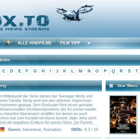
 KINOFILME
FILM TIPP
F
G
H
I
J
K
L
M
N
O
P
Q
R
S
T
U
V
W
X
Y
Z
Star Wars: The Bad Batch
r Serie stehen der Teenager Morty und
In einer Galaxis, weit weit entfer
rty wird von den üblichen Highschool-
vorbei, die Eliteeinheit „The Bad
. Sein Großvater Rick ist ein genialer
Genetisch unterscheiden sie si
mit Alkoholproblem, der ihn immer wieder
und jeder bringt eine einzigartig
teuern anstiftet, bei denen es auch
ihn für das Team unentbehrlich m
takt mit Aliens kommt. Vater Jerry sieht
schnell verändernden Galaxis s
n Einfluss für seinen Sohn. Zur Familie
nach einer neuen Bestimmung – 
die dominante Mutter Beth und Mortys
Einsätzen als Söldner…
venture
,
Animation
IMDb:
9.3 / 10
Genre:
Animation
 Summer.
South Park
on animierten Kurzgeschichten, die sich
US-Zeichentrickserie von Trey P
iction-, Fantasy-, Horror- und
("South Park"; seit 1996). Das L
ecken“, verspricht Netflix mit der
South Park in Colorado aus der 