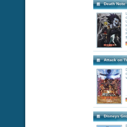
den Schulalltag: d
Mikey, der sportl
starke Spinelli u
der Streber Randa
Hochgelobte Seri
Protagonisten (ei
unterschiedliche
Genre:
Ad
miteinander ausk
Sie lief am Sams
"Disneys große P
Avatar - Der Herr der Ele
Am Südpol gibt e
ums Überleben k
namens Katara un
den seltsamen Ju
sich heraus, das
Luftbändiger ang
auch der verschw
erst 12 Jahre alt
Genre:
Ac
dafür tun, damit
anerkennt und nic
die Welt auch geg
Fullmetal Alchemist
Die Alchemisten 
Umstand in einer
Bruder Alphonse
reisen dafür durch
Ordnung darstell
sie einen anderen
handelt, sollen be
welcher dies ihre
Genre:
An