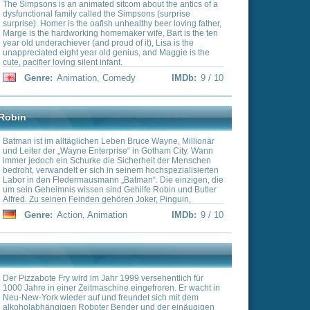
n Bruce Wayne, Millionär
e“ in Gotham City. Wann
icherheit der Menschen
einem hochspezialisierten
atman“. Die einzigen, die
Gehilfe Robin und Butler
en Joker, Pinguin,
ist der geistige Vater
n
IMDb:
9 / 10
n im Jahre 1939 für DC
 „Batman“-Legende in
ungen, TV-Serien
en verarbeitet. Regisseur
eichentrickserien „X-Men –
Gargoyles“ verantwortlich.
aus der Feder von Alan
999 versehentlich für
„Duck Tales“ und
e eingefroren. Er wacht in
stückte. Burnett erhielt
eundet sich mit dem
nen Emmy im Bereich
der und der einäugigen
Arbeit an „Batman &
lten Leela an.
ergalaktischen
ubert J. Farnsworth,
 und Erfinder, der ein
edy
IMDb:
9 / 10
ndere Mitarbeiter sind der
chöne Asiatin Amy Wong
depressives außerirdisches
r süßes und unglaublich
 von Leela als Haustier
 ein eitler Idiot von
nur sein sanfter, kluger
wo teenagers, a cynical
er Kif verzweifelt.
ne else, and a mutant baby
 eradicate his parents
lectic household is Peter
what's right for the family,
kes that are the stuff of
edy
IMDb:
9 / 10