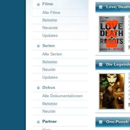
Neueste
Anthologieserie L
vom oscarnomini
Updates
David Fincher („G
Club“) und seine
Serien
inszenierte.
Genre:
An
Alle Serien
Beliebte
Die Legende von Korra
Neuste
Die Serie spielt 
Updates
Buch 4 Comic "Th
Mädchen aus dem
Avatar. Sie hat a
Dokus
sie von Tenzin, 
muss. Mit ihrem 
Alle Dokumentationen
sie Republic Cit
angeführt werden
Beliebte
Genre:
Ac
Neuste
Partner
One-Punch Man
Kion
Die Story findet 
\"City Z\" statt. 
wieder unerwarte
Saitama, der Prota
Gegner mit einem
übermäßigen Kräft
stärkere Gegner z
liefern können.\n
Genre:
Ac
Naruto: Shippûden