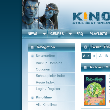
NEWS
GENRES
FAQ
PLAYLISTS
ALLE
Navigation
Genre: Trickfilm
Unterseiten
Alle
#
A
B
C
D
E
Backup Domains
Rick and Morty
Optionen
Schauspieler Index
Im Mittelpunkt de
seine Familie. Mo
Regie Index
Problemen geplagt
Wissenschaftler 
Login / Register
zu riskanten Aben
schon mal zum Kon
Rick als negative
Kinofilme
zählen außerdem 
Genre:
Ad
ältere Schwester
Alle Kinofilme
Filme
Love, Death & Robots
Alle Filme
Eine Kollektion v
Beliebte
über das Sciece-F
Comedygenre erstr