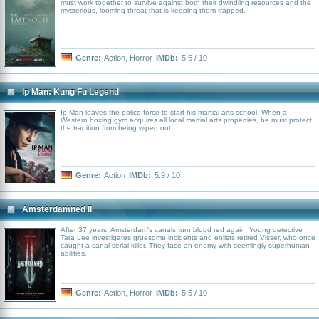
must work together to survive against both their dwindling resources and the
mysterious, looming threat that is keeping them trapped.
Genre:
Action
,
Horror
IMDb:
5.6 / 10
Ip Man: Kung Fu Legend
Ip Man leaves the police force to start his martial arts school. When a
Western boxing gym acquires all local martial arts properties, he must protect
the tradition from being wiped out.
Genre:
Action
IMDb:
5.9 / 10
Amsterdamned II
After 37 years, Amsterdam's canals turn blood red again. Young detective
Tara Lee investigates gruesome incidents and enlists retired Visser, who once
caught a canal serial killer. They face an enemy with seemingly superhuman
abilities.
Genre:
Action
,
Horror
IMDb:
5.5 / 10