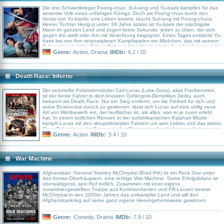
Die drei Schwertkrieger Poong-chun, Sul-rang und Yu-baek kämpfen für das
verarmte Volk eines unfähigen Königs. Doch als Poong-chun durch den
Verrat von Yu-baeks ums Leben kommt, taucht Sul-rang mit Poong-chuns
kleiner Tochter Hong-yi unter. 18 Jahre später ist Yu-baek der mächtigste
Mann im ganzen Land und zögert keine Sekunde, jeden zu töten, der sich
gegen ihn stellt oder ihm mit Verachtung begegnet. Eines Tages entdeckt Yu-
baek bei von ihm veranstalteten Kampfspielen ein Mädchen, das mit seinem
Schwert im gleichen Stil wie Sul-rang kämpft, ahnt jedoch nicht, dass es sich
dabei um Hong-yi handelt. Als Hong-yi schließlich die Wahrheit erfährt,
Genre:
Action
,
Drama
IMDb:
6.2 / 10
beginnt der von Verrat durchzogene Kampf der drei Schwerter erneut - doch
dieses Mal kämpfen sie gegeneinander!
Death Race: Inferno
Der verurteilte Polizistenmörder Carl Lucas (Luke Goss), alias Frankenstein,
ist der beste Fahrer in dem brutalen Gefängnis-Demolition Derby, auch
bekannt als Death Race. Nur ein Sieg entfernt, um die Freiheit für sich und
seine Boxencrew zurück zu gewinnen, lässt sich Lucas auf eine völlig neue
Art von Wettbewerb ein, der teuflischer ist, als alles, was er je zuvor erlebt
hat. In einem tödlichen Rennen in der südafrikanischen Kalahari Wüste
kämpft Lucas mit den skrupellosesten Fahrern um sein Leben und das seiner
Crew. Dabei kann der Sieg um jeden Preis entweder die langersehnte
Freiheit oder auch seinen Tod bedeuten.
Genre:
Action
IMDb:
5.4 / 10
War Machine
Afghanistan: General Stanley McChrystal (Brad Pitt) ist ein Rock Star unter
den Armee-Oberhäuptern, eine richtige War Machine. Seine Erfolgsbilanz ist
überwältigend, sein Ruf tödlich. Zusammen mit einer eigens
zusammengestellten Truppe aus Kommandanten und PR-Leuten bereist
McChrystal in den 2000er Jahren das umkämpfte Land und will den
Afghanistankrieg auf seine ganz eigene Hereingehensweise gewinnen.
Genre:
Comedy
,
Drama
IMDb:
7.9 / 10