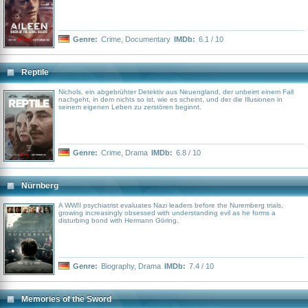
Genre:
Crime
,
Documentary
IMDb:
6.1 / 10
Reptile
Nichols, ein abgebrühter Detektiv aus Neuengland, der unbeirrt einem Fall
nachgeht, in dem nichts so ist, wie es scheint, und der die Illusionen in
seinem eigenen Leben zu zerstören beginnt.
Genre:
Crime
,
Drama
IMDb:
6.8 / 10
Nürnberg
A WWII psychiatrist evaluates Nazi leaders before the Nuremberg trials,
growing increasingly obsessed with understanding evil as he forms a
disturbing bond with Hermann Göring.
Genre:
Biography
,
Drama
IMDb:
7.4 / 10
Memories of the Sword