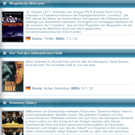
Mogadishu Welcome
18. Oktober 1977: Terroristen der Gruppe PFLP (Popular Front of the
Liberation of Palestine) entführen die Passagiermaschine "Landshut". Die
RAF will mit der Aktion der befreundeten Terrorgruppe die Freilassung ihrer
Häftlinge aus Stammheim erpressen. Es beginnt ein fünftägiges Martyrium für
die Insassen der "Landshut", das auf dem Flughafen von Mogadishu mit der
Erstürmung der Maschine durch das frisch gegründete
Sondereinsatzkommando GSG 9 endet.
Genre:
Thriller
IMDb:
7.1 / 10
Der Tod des unheimlichen Hulk
When Scientist Dr. Ronold Pratt and his wife are kidnapped, David Banner
must become The Incredible Hulk for one last time
Genre:
Action
,
Adventure
IMDb:
5.7 / 10
Downton Abbey
Willkommen auf DowntonDas weltweite Phänomen "Downton Abbey" kehrt in
einem spektakulären Spielfilm zurück. Die geliebten Crawleys und ihre
unerschrockenen Mitarbeiter bereiten sich auf einen der wichtigsten Momente
in ihrem Leben vor: Der König und die Königin erweisen dem Hause
Grantham die Ehre und lösen damit eine Kettenreaktion an Skandalen,
Romanzen und Intrigen aus, die die Zukunft von Downton in der Schwebe
halten.Serienschöpfer Julian Fellowes schafft es, alles, was die Zuschauer
über sechs preisgekrönte Staffeln hinweg weltweit liebgewonnen haben, nun