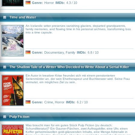
Genre:
Horror
IMDb:
4.3 / 10
Time and Water
An Icelandic writer preserves vanishing glaciers, departed grandparents,
family memories, and flowing time in his personal archives, transforming loss
into a time capsule.
Genre:
Documentary
,
Family
IMDb:
6.8 / 10
The Shallow Tale of a Writer Who Decided to Write About a Serial Killer
Ein Autor in kreativer Krise freundet sich mit einem pensionierten
Serienmörder an, der sein Ehetherapeut und Buchberater wird. Seine Frau
vermutet, ein mögliches Ziel zu sein.
Genre:
Crime
,
Horror
IMDb:
6.2 / 10
Pulp Fiction
Was braucht man für ein gutes Stück Pulp Fiction (zu deutsch:
Schundliteratur)? Ein Gauner-Pärchen, zwei Auftragskiller, eine Uhr, einen
Koffer geheimnisvollen gold-glänzenden Inhalts, eine Menge Adrenalin in