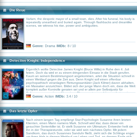
Untergang abzuwenden – in einem Kampf, in dem aus Freunden Feinde
werden…
Die Reue
Varlam, the despotic mayor of a small town, dies. After his funeral, his body is
repeatedly unearthed and buried again. Through flashbacks and dreamlike
scenes, we witness his rise, power and ambiguities.
Genre:
Drama
IMDb:
8 / 10
Detective Knight: Independence
Eigentlich wollte Detective James Knight (Bruce Willis) in Ruhe den 4. Juli
feiern. Doch da wird er zu einem dringenden Einsatz in die Stadt gerufen.
Kaum an seinem Bestimmungsort angekommen, artet die Situation schnell in
einen Wettlauf gegen die Zeit aus. Denn Knight soll einen offenbar
psychopathisch veranlagten Rettungssanitäter (Jack Kilmer) davon abhalten,
ein Massaker anzurichten. Bildet sich der junge Mann doch ein, dass die Welt
komplett außer Kontrolle geraten sei und er allein per Selbstjustiz für
Ordnung sorgen müsse. Um seinen Plan umsetzen zu können, hat er eine
Polizeiuniform samt Dienstwaffe entwendet und gibt sich nun als Beamter
Genre:
Action
IMDb:
3.4 / 10
aus. Knight und seine Kollegen (u. a. Jimmy Jean-Louis, Lochlyn Munro)
versuchen jemanden zu stoppen, der scheinbar vor nichts Halt macht …
Das letzte Opfer
Nach einem langen Tag empfängt Star-Psychologin Susanne ihren letzten
Klienten, einen Mann namens Mark. Schnell wird klar, dass dieser ein
gesuchter Serienkiller ist. Er stellt Susanne ein Ultimatum: Entweder heilt sie
ihn in der Therapiestunde, oder sie wird sein nächstes Opfer. Mit jedem
Sandkorn, das durch Susannes Sanduhr fließt, zieht sich die Schlinge enger
um ihren Hals in diesem Wettlauf um Leben und Tod, an dessen Ende sich