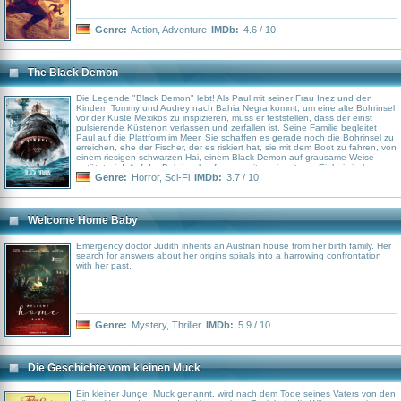
Genre:
Action
,
Adventure
IMDb:
4.6 / 10
The Black Demon
Die Legende "Black Demon" lebt! Als Paul mit seiner Frau Inez und den
Kindern Tommy und Audrey nach Bahia Negra kommt, um eine alte Bohrinsel
vor der Küste Mexikos zu inspizieren, muss er feststellen, dass der einst
pulsierende Küstenort verlassen und zerfallen ist. Seine Familie begleitet
Paul auf die Plattform im Meer. Sie schaffen es gerade noch die Bohrinsel zu
erreichen, ehe der Fischer, der es riskiert hat, sie mit dem Boot zu fahren, von
einem riesigen schwarzen Hai, einem Black Demon auf grausame Weise
getötet wird. Auf der Bohrinsel gefangen mit zwei weiteren Einheimischen,
beginnt für alle Beteiligten ein brutaler Kampf auf Leben und Tod…
Genre:
Horror
,
Sci-Fi
IMDb:
3.7 / 10
Welcome Home Baby
Emergency doctor Judith inherits an Austrian house from her birth family. Her
search for answers about her origins spirals into a harrowing confrontation
with her past.
Genre:
Mystery
,
Thriller
IMDb:
5.9 / 10
Die Geschichte vom kleinen Muck
Ein kleiner Junge, Muck genannt, wird nach dem Tode seines Vaters von den