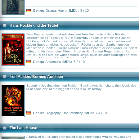
Genre:
Drama
,
Horror
IMDb:
5 / 10
Hans Röckle und der Teufel
Dem Puppenspieler und erfindungsreichen Mechanikus Hans Röckle
erscheint eines Tages der Teufel Flammfuß und bietet ihm einen Pakt an.
Röckle erhält Zauberkraft, verfällt aber dem Teufel, wenn er in sieben mal
sieben Stunden nichts Neues schafft. Röckle nutzt den Zauber, um den
Menschen zu helfen. Für die Näherin Luisa erschafft er eine Nadel, die selbst
näht, und für Jacob eine Flöte, mit der er den Bauern Regen bringen kann.
Der Teufel holt sich die wunderbaren Dinge, muss sie aber zurückgeben, weil
er sie nicht beherrscht. Zum Segen der Menschen jedoch können sie auch
nicht verwendet werden, denn der Manufakturbesitzer setzt den Lohn für die
Genre:
Adventure
IMDb:
5.2 / 10
Näherinnen herunter, und der Grundbesitzer verlangt die Flöte, um nur seine
Felder zu beregnen. Kann Röckle das Unheil noch aufhalten? Ein Farbfilm
der DEFA nach dem Märchen \"Meister Hans Röckle und Mister Flammfuß\"
von Ilse \u0026amp; Vilmos Korn.
Iron Maiden: Burning Ambition
Spanning five decades, Iron Maiden: Burning Ambition charts their iconic rise
to become one of the biggest bands in music history.
Genre:
Biography
,
Documentary
IMDb:
7.4 / 10
The Last House
A family of four is suddenly sealed inside their house with no way out and