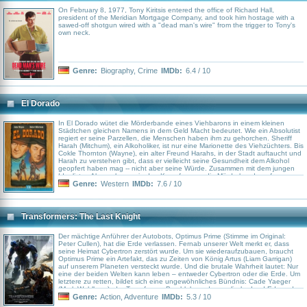
On February 8, 1977, Tony Kiritsis entered the office of Richard Hall,
president of the Meridian Mortgage Company, and took him hostage with a
sawed-off shotgun wired with a "dead man's wire" from the trigger to Tony's
own neck.
Genre:
Biography
,
Crime
IMDb:
6.4 / 10
El Dorado
In El Dorado wütet die Mörderbande eines Viehbarons in einem kleinen
Städtchen gleichen Namens in dem Geld Macht bedeutet. Wie ein Absolutist
regiert er seine Parzellen, die Menschen haben ihm zu gehorchen. Sheriff
Harah (Mitchum), ein Alkoholiker, ist nur eine Marionette des Viehzüchters. Bis
Cokle Thornton (Wayne), ein alter Freund Harahs, in der Stadt auftaucht und
Harah zu verstehen gibt, dass er vielleicht seine Gesundheit dem Alkohol
geopfert haben mag -- nicht aber seine Würde. Zusammen mit dem jungen
Idealisten Alan nehmen sie den Kampf gegen die Mörderbande auf.
Genre:
Western
IMDb:
7.6 / 10
Transformers: The Last Knight
Der mächtige Anführer der Autobots, Optimus Prime (Stimme im Original:
Peter Cullen), hat die Erde verlassen. Fernab unserer Welt merkt er, dass
seine Heimat Cybertron zerstört wurde. Um sie wiederaufzubauen, braucht
Optimus Prime ein Artefakt, das zu Zeiten von König Artus (Liam Garrigan)
auf unserem Planeten versteckt wurde. Und die brutale Wahrheit lautet: Nur
eine der beiden Welten kann leben – entweder Cybertron oder die Erde. Um
letztere zu retten, bildet sich eine ungewöhnliches Bündnis: Cade Yaeger
(Mark Wahlberg), der Transformer Bumblebee, der englische Lord Edmund
Burton (Anthony Hopkins), die Geschichtsprofessorin Vivien Wembley (Laura
Genre:
Action
,
Adventure
IMDb:
5.3 / 10
Haddock) und die junge Izabella (Isabella Moner) versuchen gemeinsam, den