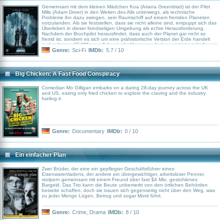
Gemeinsam mit dem kleinen Mädchen Koa (Ariana Greenblatt) ist der Pilot
Mills (Adam Driver) in den Weiten des Alls unterwegs, als technische
Probleme ihn dazu zwingen, sein Raumschiff auf einem fremden Planeten
notzulanden. Als sie feststellen, dass sie nicht alleine sind, entpuppt sich das
Überleben in dieser feindseligen Umgebung als echte Herausforderung.
Nachdem der Bruchpilot herausfindet, dass auch der Planet gar nicht so
fremd ist, sondern es sich um eine prähistorische Version der Erde handelt
und er knapp 65 Millionen Jahre in die Vergangenheit gereist ist, steht ihm
der Schweiß ins Gesicht geschrieben. Diese Erkenntnis wird umso deutlicher,
Genre:
Sci-Fi
IMDb:
5.7 / 10
als er auf die angriffslustigen Bewohner dieser "neuen" Welt trifft, denn bei
diesen handelt es sich um Dinosaurier. Mit Laser-Schießeisen und einem
futuristischen Waffenarsenal muss der auf der Vergangenheits-Erde
gestrandete Raumschiffspilot sich und das Mädchen gegen wildgewordene
Big Chicken: A Fast Food Conspiracy
Riesen-Echsen verteidigen, die dem Duo an den Kragen wollen.
Comedian Mo Gilligan embarks on a daring 28-day journey across the UK
and US, eating only fried chicken to explore the craving and the industry
fueling it.
Genre:
Documentary
IMDb:
0 / 10
Ein einfacher Plan
Zwei Brüder, der eine ein gepflegter Geschäftsführer eines
Eisenwarenladens, der andere ein übergewichtiger, arbeitsloser Penner,
stolpern gemeinsam mit einem Freund über fast $4 Mio. gestohlenes
Bargeld. Das Trio kann die Beute unbemerkt von den örtlichen Behörden
beiseite schaffen, doch sie trauen sich gegenseitig nicht über den Weg, was
zu jeder Menge Lügen, Betrug und sogar Mord führt.
Genre:
Crime
,
Drama
IMDb:
8 / 10