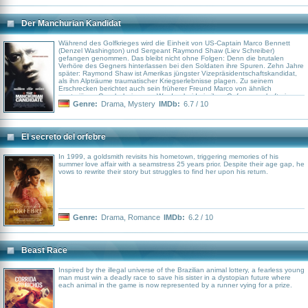
Der Manchurian Kandidat
Während des Golfkrieges wird die Einheit von US-Captain Marco Bennett
(Denzel Washington) und Sergeant Raymond Shaw (Liev Schreiber)
gefangen genommen. Das bleibt nicht ohne Folgen: Denn die brutalen
Verhöre des Gegners hinterlassen bei den Soldaten ihre Spuren. Zehn Jahre
später: Raymond Shaw ist Amerikas jüngster Vizepräsidentschaftskandidat,
als ihn Alpträume traumatischer Kriegserlebnisse plagen. Zu seinem
Erschrecken berichtet auch sein früherer Freund Marco von ähnlich
mysteriösen Geschehnissen… Wurden beide in ihrer Gefangenschaft einer
Gehirnwäsche unterzogen und ist auch Raymonds herrschsüchtige Mutter
Genre:
Drama
,
Mystery
IMDb:
6.7 / 10
(Meryl Streep) Teil einer Verschwörung, die sich gegen die Politik und die
Regierung in ihrem Land richtet?
El secreto del orfebre
In 1999, a goldsmith revisits his hometown, triggering memories of his
summer love affair with a seamstress 25 years prior. Despite their age gap, he
vows to rewrite their story but struggles to find her upon his return.
Genre:
Drama
,
Romance
IMDb:
6.2 / 10
Beast Race
Inspired by the illegal universe of the Brazilian animal lottery, a fearless young
man must win a deadly race to save his sister in a dystopian future where
each animal in the game is now represented by a runner vying for a prize.