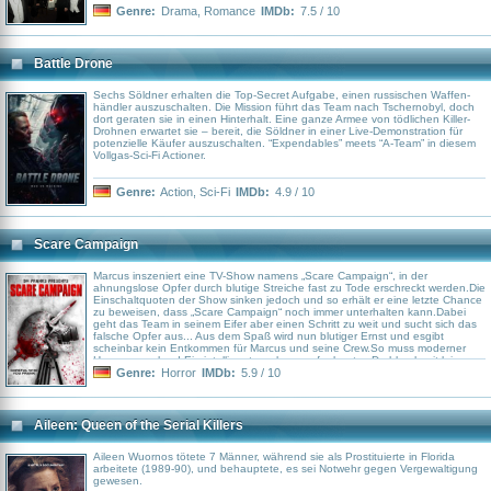
zu einem großartigen Film-Erlebnis zu machen. Man darf mitfiebern,
Genre:
Drama
,
Romance
IMDb:
7.5 / 10
mitfühlen, sich an der wunderschönen Ausstattung und natürlich den
scharfen Sprüchen der Dowager Countess erfreuen.
Battle Drone
Sechs Söldner erhalten die Top-Secret Aufgabe, einen russischen Waffen-
händler auszuschalten. Die Mission führt das Team nach Tschernobyl, doch
dort geraten sie in einen Hinterhalt. Eine ganze Armee von tödlichen Killer-
Drohnen erwartet sie – bereit, die Söldner in einer Live-Demonstration für
potenzielle Käufer auszuschalten. “Expendables” meets “A-Team” in diesem
Vollgas-Sci-Fi Actioner.
Genre:
Action
,
Sci-Fi
IMDb:
4.9 / 10
Scare Campaign
Marcus inszeniert eine TV-Show namens „Scare Campaign“, in der
ahnungslose Opfer durch blutige Streiche fast zu Tode erschreckt werden.Die
Einschaltquoten der Show sinken jedoch und so erhält er eine letzte Chance
zu beweisen, dass „Scare Campaign“ noch immer unterhalten kann.Dabei
geht das Team in seinem Eifer aber einen Schritt zu weit und sucht sich das
falsche Opfer aus... Aus dem Spaß wird nun blutiger Ernst und esgibt
scheinbar kein Entkommen für Marcus und seine Crew.So muss moderner
Horror aussehen! Ein intelligentes, clever aufgebautes Drehbuch mit leiser
Gesellschaftskritik und einer blutigen Überraschunghinter jeder Ecke, das
Genre:
Horror
IMDb:
5.9 / 10
großartig in Szene gesetzt wird.SCARE CAMPAIGN ist der neueste Genie-
Streich der Cairnes-Brüder (100 BLOODY ACRES) und ein wahres
Meisterwerk aus blutigen Effekten, einer spannenden Story und großartigen
Twists, die dem Zuschauer das Blut in den Adern gefrieren lassen. Ein
Aileen: Queen of the Serial Killers
Horrorfilm, wie man ihn sich besser nicht wünschen kann!
Aileen Wuornos tötete 7 Männer, während sie als Prostituierte in Florida
arbeitete (1989-90), und behauptete, es sei Notwehr gegen Vergewaltigung
gewesen.