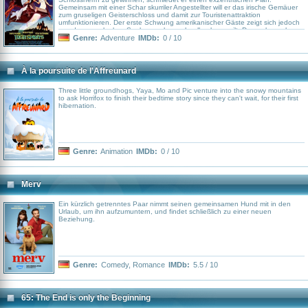
Gemeinsam mit einer Schar skurriler Angestellter will er das irische Gemäuer
zum gruseligen Geisterschloss und damit zur Touristenattraktion
umfunktionieren. Der erste Schwung amerikanischer Gäste zeigt sich jedoch
von den ungelenken Spukversuchen schnell gelangweilt. Dann aber sehen
sich mit Mary und Martin zwei echte Geister in ihrer Ehre gekränkt. Dem
Genre:
Adventure
IMDb:
0 / 10
übernatürlichen Trubel lassen sie bald schon höchst romantisches Chaos
folgen.
À la poursuite de l'Affreunard
Three little groundhogs, Yaya, Mo and Pic venture into the snowy mountains
to ask Horrifox to finish their bedtime story since they can't wait, for their first
hibernation.
Genre:
Animation
IMDb:
0 / 10
Merv
Ein kürzlich getrenntes Paar nimmt seinen gemeinsamen Hund mit in den
Urlaub, um ihn aufzumuntern, und findet schließlich zu einer neuen
Beziehung.
Genre:
Comedy
,
Romance
IMDb:
5.5 / 10
65: The End is only the Beginning