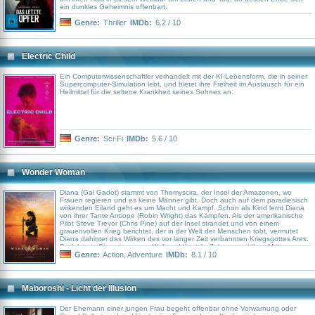
ein dunkles Geheimnis offenbart.
Genre:
Thriller
IMDb:
6.2 / 10
Electric Child
Ein Computerwissenschaftler verhandelt mit der KI-Lebensform, die in seiner
Supercomputer-Simulation lebt, und bietet ihre Freiheit im Austausch für ein
Heilmittel für die seltene Krankheit seines Sohnes an.
Genre:
Sci-Fi
IMDb:
5.6 / 10
Wonder Woman
Diana (Gal Gadot) stammt von Themyscira, der Insel der Amazonen, wo
Frauen regieren und es keine Männer gibt. Doch auch auf dem paradiesisch
wirkenden Eiland geht es um Macht und Kampf. Schon als Kind lernt Diana
von ihrer Tante Antiope (Robin Wright) das Kämpfen. Als der amerikanische
Pilot Steve Trevor (Chris Pine) auf der Insel strandet und von einem
grauenvollen Krieg berichtet, der in der Welt der Menschen tobt, vermutet
Diana dahinter das Wirken des vor langer Zeit verbannten Kriegsgottes Ares.
So folgt sie Steve in unsere Welt und lässt ihr Zuhause mit ihrer Mutter,
Königin Hippolyta (Connie Nielsen), hinter sich, um Ares dort zu suchen, wo
Genre:
Action
,
Adventure
IMDb:
8.1 / 10
das Schlachtgetümmel am dichtesten ist. Doch in den Wirren des Ersten
Weltkriegs bekommt sie es zunächst mit dem deutschen Heerführer General
Ludendorff (Danny Huston) und dessen getreuer Wissenschaftlerin Dr. Maru
(Elena Anaya) zu tun, die den Krieg mit allen Mitteln für sich entscheiden
Maboroshi - Licht der Illusion
wollen...
Der Ehemann einer jungen Frau begeht offenbar ohne Vorwarnung oder