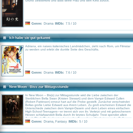
Grund Selbstmord und lässt seine Frau und sein Kind zurück.
Genre:
Drama
IMDb:
7.5 / 10
Ich habe sie gut gekannt
Adriana, ein naives italienisches Landmädchen, zieht nach Rom, um Filmstar
zu werden und erlebt die dunkle Seite des Geschäfts.
Genre:
Drama
IMDb:
7.6 / 10
New Moon - Biss zur Mittagsstunde
In New Moon – Bis(s) zur Mittagsstunde wird die Liebe zwischen der
Sterblichen Bella Swan (Kristen Stewart) und dem Vampir Edward Cullen
(Robert Pattinson) erneut hart auf die Probe gestellt. Zunächst verschwindet
Bellas große Liebe Edward aus ihrem Leben. Zu groß erscheinen Edward die
Unterschiede zwischen dem Vampir-Dasein und dem Leben eines einfachen
High-School-Teenagers—er trennt sich von ihr. Verletzt und mit gebrochenem
Herzen schlafwandelt Bella durch ihr letztes Schuljahr. Trost spendet allein
Jacob Black (Taylor Lautner), ein alter Freund aus Kindertagen, der Bella
deutliche Avancen macht. Doch auch Jacob, der dem mysteriösen Stamm der
Genre:
Drama
,
Fantasy
IMDb:
5 / 10
Quileute angehört, scheint sein Geheimnis zu haben. Hinter dieses kommt
Bella als sie eines Tages auf Laurent (Edi Gathegi), den Todfeind der
Cullens, trifft. Bella schwebt in Lebensgefahr und kann Laurent nur