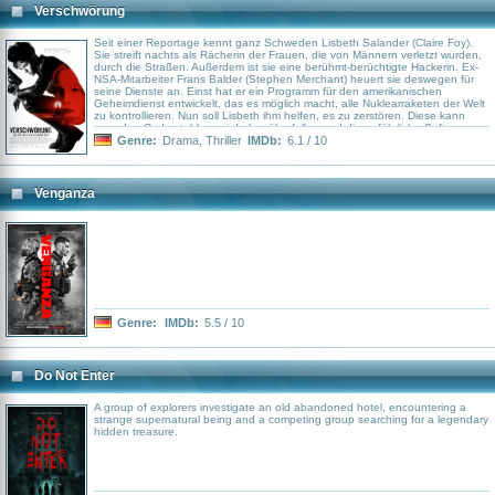
Verschwörung
Seit einer Reportage kennt ganz Schweden Lisbeth Salander (Claire Foy).
Sie streift nachts als Rächerin der Frauen, die von Männern verletzt wurden,
durch die Straßen. Außerdem ist sie eine berühmt-berüchtigte Hackerin. Ex-
NSA-Mitarbeiter Frans Balder (Stephen Merchant) heuert sie deswegen für
seine Dienste an. Einst hat er ein Programm für den amerikanischen
Geheimdienst entwickelt, das es möglich macht, alle Nuklearraketen der Welt
zu kontrollieren. Nun soll Lisbeth ihm helfen, es zu zerstören. Diese kann
zwar den Code stehlen, wird aber überfallen und die gefährliche Software
gestohlen, während auch NSA-Sicherheitschef Edwin Needham (Lakeith
Genre:
Drama
,
Thriller
IMDb:
6.1 / 10
Stanfield) auf dem Weg nach Schweden ist, um sich das Programm
zurückzuholen. Zudem halten der schwedische Geheimdienst und die Polizei
Lisbeth für eine Mörderin und jagen sie…
Venganza
Genre:
IMDb:
5.5 / 10
Do Not Enter
A group of explorers investigate an old abandoned hotel, encountering a
strange supernatural being and a competing group searching for a legendary
hidden treasure.