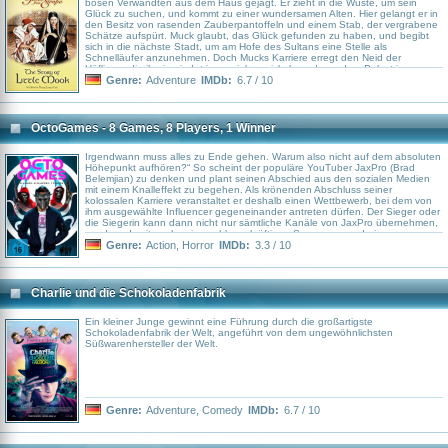
bösen Verwandten aus dem Haus gejagt. Er zieht in die Wüste, um sein
Glück zu suchen, und kommt zu einer wundersamen Alten. Hier gelangt er in
den Besitz von rasenden Zauberpantoffeln und einem Stab, der vergrabene
Schätze aufspürt. Muck glaubt, das Glück gefunden zu haben, und begibt
sich in die nächste Stadt, um am Hofe des Sultans eine Stelle als
Schnelläufer anzunehmen. Doch Mucks Karriere erregt den Neid der
Höflinge, die ihn in ein Intrigenspiel verwickeln und aus dem Palast jagen.
Unterwegs entdeckt er das Geheimnis zweier ungewöhnlicher Feigenbäume,
Genre:
Adventure
IMDb:
6.7 / 10
das ihn in die Lage versetzt, den Höflingen eine Lehre zu erteilen, indem er
ihnen Eselsohren an den Kopf zaubert. Er fordert seine gestohlenen
Pantoffeln und das Stöckchen zurück und wandert wieder in die Wüste
hinaus. Nicht Reichtum bedeutet Glück, sondern Freundschaft und
OctoGames - 8 Games, 8 Players, 1 Winner
Hilfsbereitschaft.\"
Irgendwann muss alles zu Ende gehen. Warum also nicht auf dem absoluten
Höhepunkt aufhören?“ So scheint der populäre YouTuber JaxPro (Brad
Belemjian) zu denken und plant seinen Abschied aus den sozialen Medien
mit einem Knalleffekt zu begehen. Als krönenden Abschluss seiner
kolossalen Karriere veranstaltet er deshalb einen Wettbewerb, bei dem von
ihm ausgewählte Influencer gegeneinander antreten dürfen. Der Sieger oder
die Siegerin kann dann nicht nur sämtliche Kanäle von JaxPro übernehmen,
sondern damit auch seine zahlungskräftigen Sponsoren und eine
astronomisch hohe Anzahl von 150 Millionen Follower*innen aus aller Welt. In
Genre:
Action
,
Horror
IMDb:
3.3 / 10
einer Reihe von Runden treten die Teilnehmer in verschiedenen Kategorien
gegeneinander an – wobei die Wettkämpfe graduell intensiver und
herausfordernder werden. Die Spannung steigt, während die Konkurrenten
sich gegenseitig herausfordern und bald versuchen, sich mit allen Mittel
Charlie und die Schokoladenfabrik
auszustechen …
Ein kleiner Junge gewinnt eine Führung durch die großartigste
Schokoladenfabrik der Welt, angeführt von dem ungewöhnlichsten
Süßwarenhersteller der Welt.
Genre:
Adventure
,
Comedy
IMDb:
6.7 / 10