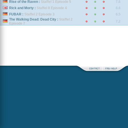
Rise of the Raven :
Staffel 1 Episode 5
7.6
Rick and Morty :
Staffel 8 Episode 4
8.6
FUBAR :
Staffel 2 Episode 3
6.5
The Walking Dead: Dead City :
Staffel 2
7.2
Episode 7