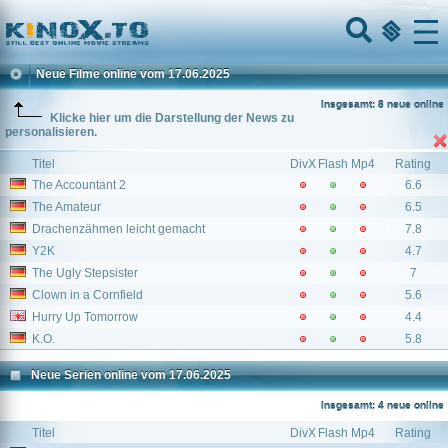
Home
Menu
Neue Filme online vom 17.06.2025
Insgesamt: 8 neue online
Klicke hier um die Darstellung der News zu
personalisieren.
Titel
DivX
Flash
Mp4
Rating
The Accountant 2
6.6
The Amateur
6.5
Drachenzähmen leicht gemacht
7.8
Y2K
4.7
The Ugly Stepsister
7
Clown in a Cornfield
5.6
Hurry Up Tomorrow
4.4
K.O.
5.8
Neue Serien online vom 17.06.2025
Insgesamt: 4 neue online
Titel
DivX
Flash
Mp4
Rating